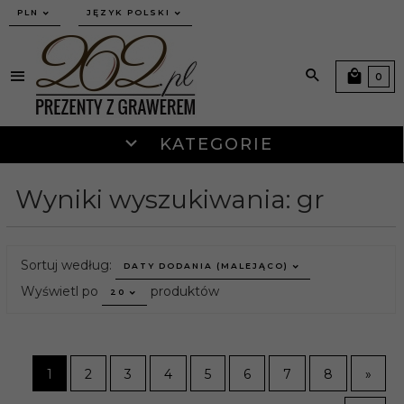
currency_h
PLN
JĘZYK POLSKI
0
KATEGORIE
Wyniki wyszukiwania: gr
sort
Sortuj według:
DATY DODANIA (MALEJĄCO)
pop
Wyświetl po
produktów
20
1
2
3
4
5
6
7
8
»