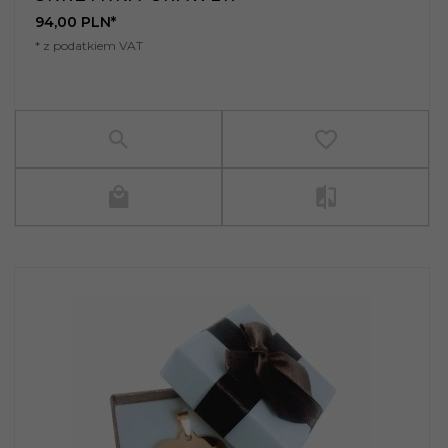
94,
00
PLN*
* z podatkiem VAT