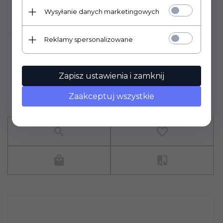
Wysyłanie danych marketingowych
Reklamy spersonalizowane
NIEŚMIERTELNIK ZAWIESZKA
STAL+ŁAŃCUSZEK 50CM+GRAWER
ZDJĘCIE TEKST
Zapisz ustawienia i zamknij
84,
00
PLN*
* z podatkiem VAT
Zaakceptuj wszystkie