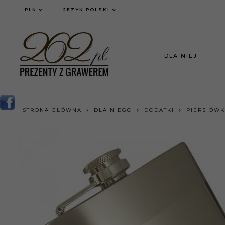
currency_h
PLN
JĘZYK POLSKI
DLA NIEJ
STRONA GŁÓWNA
DLA NIEGO
DODATKI
PIERSIÓWKI