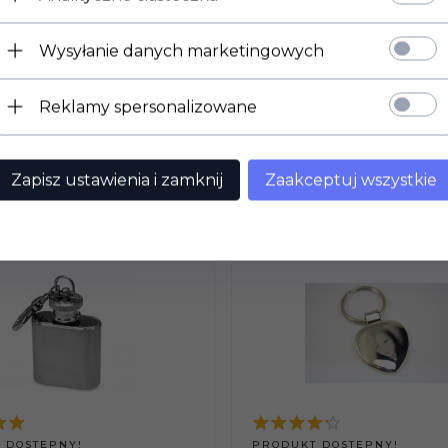
Wysyłanie danych marketingowych
nabiera dla obdarowanego wartości sentymentalnych.
 Kawalerski, Osiemnastkę, Rocznicę, Dzień Mężczyzny, Dzień Ch
Reklamy spersonalizowane
Zapisz ustawienia i zamknij
Zaakceptuj wszystkie
POLECAMY
 DOSTĘPNY!
PRODUKT DOSTĘPNY!