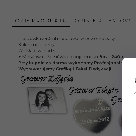
OPIS PRODUKTU
OPINIE KLIENTÓW
Piersiówka 240ml metalowa. w poziome pasy
Kolor: metaliczny
W skład wchodzi:
+ Metalowa Piersiówka o pojemności
8oz= 240ml.
Przy kupnie za darmo wykonamy Profesjonalny Grawer
Wygrawerujemy Grafikę i Tekst Dedykacji.