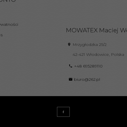
ywatności
MOWATEX Maciej W
es
Mrzygłodzka 25/2
42-421
Włodowice
,
Polska
+48 695289110
biuro@262.pl