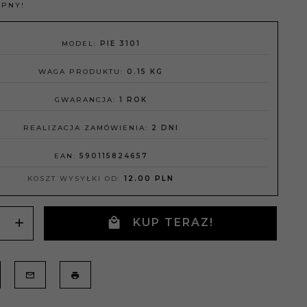
ĘPNY!
MODEL:
PIE 3101
WAGA PRODUKTU:
0.15
KG
GWARANCJA:
1 ROK
REALIZACJA ZAMÓWIENIA:
2 DNI
EAN:
590115824657
KOSZT WYSYŁKI OD:
12.00 PLN
KUP TERAZ!