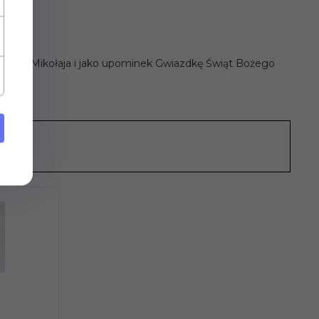
łopaka, Mikołaja i jako upominek Gwiazdkę Świąt Bożego