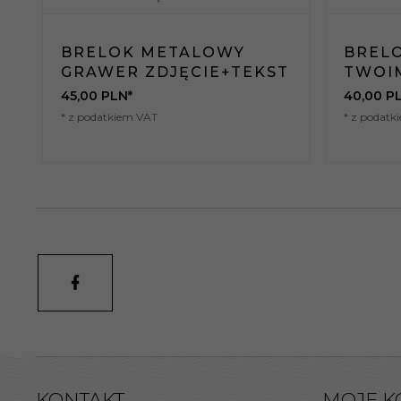
BRELOK METALOWY
BRELO
GRAWER ZDJĘCIE+TEKST
TWOI
45,
00
PLN*
40,
00
P
* z podatkiem VAT
* z podatk
KONTAKT
MOJE K