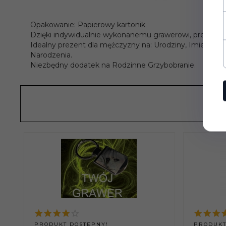
Opakowanie: Papierowy kartonik
Dzięki indywidualnie wykonanemu grawerowi, prezent 
Idealny prezent dla mężczyzny na: Urodziny, Imieniny,
Narodzenia.
Niezbędny dodatek na Rodzinne Grzybobranie.
PRODUKT DOSTĘPNY!
PRODUKT