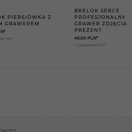
BRELOK SERCE
K PIERSIÓWKA Z
PROFESJONALNY
M GRAWEREM
GRAWER ZDJĘCIA
PREZENT
LN*
45,
00
PLN*
iem VAT
* z podatkiem VAT
ONTO