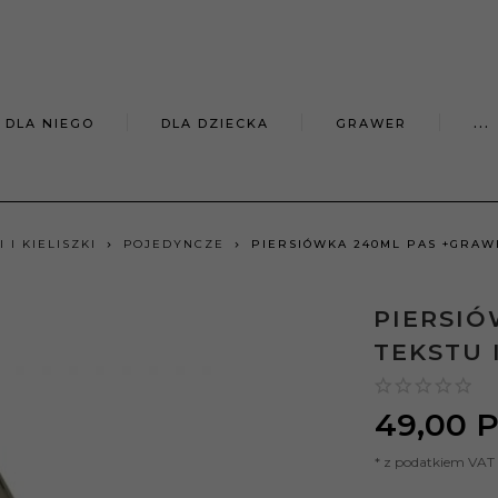
DLA NIEGO
DLA DZIECKA
GRAWER
...
 I KIELISZKI
POJEDYNCZE
PIERSIÓWKA 240ML PAS +GRAWE
PIERSIÓ
TEKSTU 
49,
00
P
* z podatkiem VAT