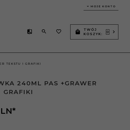
MOJE KONTO
TWÓJ
0
KOSZYK:
R TEKSTU I GRAFIKI
WKA 240ML PAS +GRAWER
I GRAFIKI
LN*