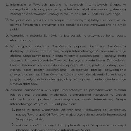
Informacje o Towarach podane na stronach internetowych Sklepu, w
szczególności ich opisy, parametry techniczne i użytkowe oraz ceny, stanowią
zaproszenie do zawarcia Umowy, w rozumieniu art. 71 Kodeksu Cywilnego.
Wszystkie Towary dostępne w Sklepie Internetowym są fabrycznie nowe, wolne
od wad fizycznych i prawnych oraz zostały legalnie wprowadzone na rynek
polski.
Warunkiem złożenia Zamówienia jest posiadanie aktywnego konta poczty
elektronicznej.
W przypadku składania Zamówienia poprzez formularz Zamówienia
dostępny na stronie internetowej Sklepu Internetowego, Zamówienie zostaje
złożone Sprzedawcy przez Klienta w formie elektronicznej i stanowi ofertę
zawarcia Umowy sprzedaży Towarów będących przedmiotem Zamówienia.
Oferta złożona w postaci elektronicznej wiąże Klienta, jeżeli na podany przez
Klienta adres poczty elektronicznej Sprzedawca prześle potwierdzenie
przyjęcia do realizacji Zamówienia, które stanowi oświadczenie Sprzedawcy o
przyjęciu oferty Klienta i z chwilą jej otrzymania przez Klienta zawarta zostaje
Umowa sprzedaży.
Złożenie Zamówienia w Sklepie Internetowym za pośrednictwem telefonu
lub poprzez przesłanie wiadomości elektronicznej następuje w Dniach
roboczych oraz godzinach wskazanych na stronie internetowej Sklepu
Internetowego. W tym celu Klient powinien:
podać w treści wiadomości elektronicznej kierowanej do Sprzedawcy
nazwę Towaru spośród Towarów znajdujących się na stronie internetowej
Sklepu i jego ilość,
wskazać sposób dostawy i formę płatności spośród sposobów dostawy i
płatności podanych na stronie internetowej Sklepu,