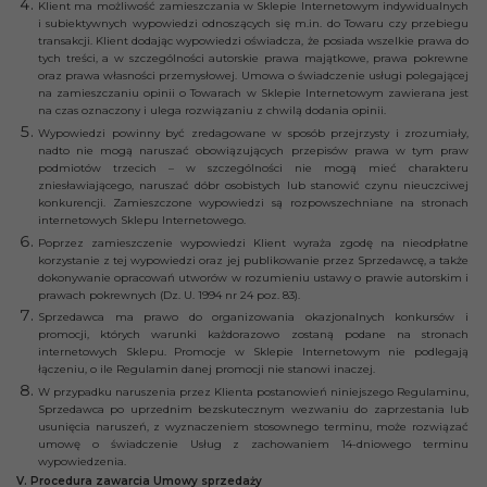
Klient ma możliwość zamieszczania w Sklepie Internetowym indywidualnych
i subiektywnych wypowiedzi odnoszących się m.in. do Towaru czy przebiegu
transakcji. Klient dodając wypowiedzi oświadcza, że posiada wszelkie prawa do
tych treści, a w szczególności autorskie prawa majątkowe, prawa pokrewne
oraz prawa własności przemysłowej. Umowa o świadczenie usługi polegającej
na zamieszczaniu opinii o Towarach w Sklepie Internetowym zawierana jest
na czas oznaczony i ulega rozwiązaniu z chwilą dodania opinii.
Wypowiedzi powinny być zredagowane w sposób przejrzysty i zrozumiały,
nadto nie mogą naruszać obowiązujących przepisów prawa w tym praw
podmiotów trzecich – w szczególności nie mogą mieć charakteru
zniesławiającego, naruszać dóbr osobistych lub stanowić czynu nieuczciwej
konkurencji. Zamieszczone wypowiedzi są rozpowszechniane na stronach
internetowych Sklepu Internetowego.
Poprzez zamieszczenie wypowiedzi Klient wyraża zgodę na nieodpłatne
korzystanie z tej wypowiedzi oraz jej publikowanie przez Sprzedawcę, a także
dokonywanie opracowań utworów w rozumieniu ustawy o prawie autorskim i
prawach pokrewnych (Dz. U. 1994 nr 24 poz. 83).
Sprzedawca ma prawo do organizowania okazjonalnych konkursów i
promocji, których warunki każdorazowo zostaną podane na stronach
internetowych Sklepu. Promocje w Sklepie Internetowym nie podlegają
łączeniu, o ile Regulamin danej promocji nie stanowi inaczej.
W przypadku naruszenia przez Klienta postanowień niniejszego Regulaminu,
Sprzedawca po uprzednim bezskutecznym wezwaniu do zaprzestania lub
usunięcia naruszeń, z wyznaczeniem stosownego terminu, może rozwiązać
umowę o świadczenie Usług z zachowaniem 14-dniowego terminu
wypowiedzenia.
V. Procedura zawarcia Umowy sprzedaży