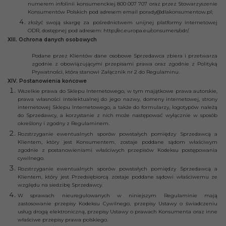
numerem infolinii konsumenckiej 800 007 707 oraz przez Stowarzyszenie
Konsumentów Polskich pod adresem email porady@dlakonsumentow.pl;
złożyć swoją skargę za pośrednictwem unijnej platformy internetowej
ODR, dostępnej pod adresem: http://ec.europa.eu/consumers/odr/.
XIII. Ochrona danych osobowych
Podane przez Klientów dane osobowe Sprzedawca zbiera i przetwarza
zgodnie z obowiązującymi przepisami prawa oraz zgodnie z Polityką
Prywatności, która stanowi Załącznik nr 2 do Regulaminu.
XIV. Postanowienia końcowe
Wszelkie prawa do Sklepu Internetowego, w tym majątkowe prawa autorskie,
prawa własności intelektualnej do jego nazwy, domeny internetowej, strony
internetowej Sklepu Internetowego, a także do formularzy, logotypów należą
do Sprzedawcy, a korzystanie z nich może następować wyłącznie w sposób
określony i zgodny z Regulaminem.
Rozstrzyganie ewentualnych sporów powstałych pomiędzy Sprzedawcą a
Klientem, który jest Konsumentem, zostaje poddane sądom właściwym
zgodnie z postanowieniami właściwych przepisów Kodeksu postępowania
cywilnego.
Rozstrzyganie ewentualnych sporów powstałych pomiędzy Sprzedawcą a
Klientem, który jest Przedsiębiorcą zostaje poddane sądowi właściwemu ze
względu na siedzibę Sprzedawcy.
W sprawach nieuregulowanych w niniejszym Regulaminie mają
zastosowanie przepisy Kodeksu Cywilnego, przepisy Ustawy o świadczeniu
usług drogą elektroniczną, przepisy Ustawy o prawach Konsumenta oraz inne
właściwe przepisy prawa polskiego.