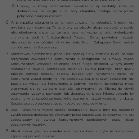
Umowy, w której przedmiotem świadczenia są Produkty, które po
dostarczeniu, ze względu na swój charakter, zostają nierozłącznie
połączone z innymi rzeczami.
W przypadku odstąpienia od Umowy zawartej na odległość, Umowa jest
uważana za niezawartą. To, co strony świadczyły, ulega zwrotowi w stanie
niezmienionym, chyba że zmiana była konieczna w celu stwierdzenia
charakteru, cech i funkcjonalności Towaru. Zwrot powinien nastąpić
niezwłocznie, nie później niż w terminie 14 dni. Zakupiony Towar należy
zwrócić na adres Sprzedawcy.
Sprzedawca niezwłocznie, jednak nie później niż w terminie 14 dni od dnia
otrzymania oświadczenia Konsumenta o odstąpieniu od Umowy zwróci
Konsumentowi wszystkie dokonane przez niego płatności, w tym koszty
dostarczenia Towaru. Sprzedawca dokonuje zwrotu płatności przy użyciu
takiego samego sposobu zapłaty, jakiego użył Konsument, chyba, że
Konsument wyrazi zgodę na inny sposób zwrotu, przy czym sposób ten nie
będzie się wiązał dla Konsumenta z żadnym kosztem. Sprzedawca może
wstrzymać się ze zwrotem płatności otrzymanych od Klienta do chwili
otrzymania rzeczy z powrotem lub dostarczenia przez Klienta dowodu jej
odesłania, w zależności od tego, które zdarzenie nastąpi wcześniej, chyba że
Sprzedawca zaproponował, że sam odbierze rzecz od Klienta.
Jeżeli Konsument wybrał sposób dostarczenia Towaru inny niż najtańszy
zwykły sposób dostarczenia oferowany przez Sprzedawcę, Sprzedawca nie jest
zobowiązany do zwrotu Konsumentowi poniesionych przez niego
dodatkowych kosztów.
Klient ponosi tylko bezpośredni koszt zwrotu Towaru, chyba że Sprzedawca
zgodził się ponieść ten koszt.