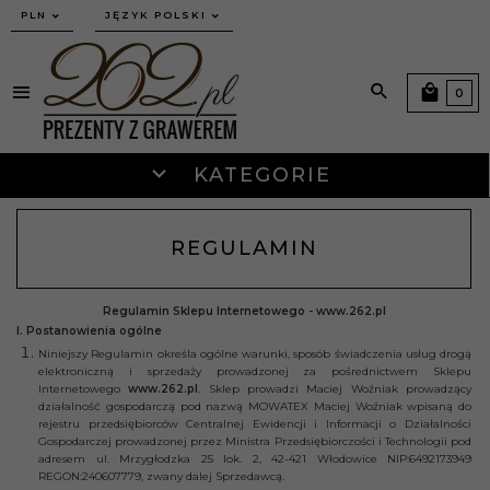
currency_h
PLN
JĘZYK POLSKI
0
KATEGORIE
REGULAMIN
Regulamin Sklepu Internetowego - www.262.pl
I. Postanowienia ogólne
Niniejszy Regulamin określa ogólne warunki, sposób świadczenia usług drogą
elektroniczną i sprzedaży prowadzonej za pośrednictwem Sklepu
Internetowego
www.262.pl
. Sklep prowadzi Maciej Woźniak prowadzący
działalność gospodarczą pod nazwą MOWATEX Maciej Woźniak wpisaną do
rejestru przedsiębiorców Centralnej Ewidencji i Informacji o Działalności
Gospodarczej prowadzonej przez Ministra Przedsiębiorczości i Technologii pod
adresem ul. Mrzygłodzka 25 lok. 2, 42-421 Włodowice NIP:6492173949
REGON:240607779, zwany dalej Sprzedawcą.