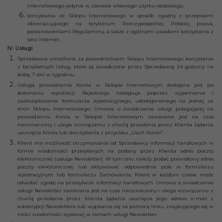
Internetowego jedynie w zakresie własnego użytku osobistego,
korzystania ze Sklepu Internetowego w sposób zgodny z przepisami
obowiązującego na terytorium Rzeczypospolitej Polskiej prawa,
postanowieniami Regulaminu, a także z ogólnymi zasadami korzystania z
sieci Internet.
IV. Usługi
Sprzedawca umożliwia za pośrednictwem Sklepu Internetowego korzystanie
z bezpłatnych Usług, które są świadczone przez Sprzedawcę 24 godziny na
dobę, 7 dni w tygodniu.
Usługa prowadzenia Konta w Sklepie Internetowym dostępna jest po
dokonaniu rejestracji. Rejestracja następuje poprzez wypełnienie i
zaakceptowanie formularza rejestracyjnego, udostępnianego na jednej ze
stron Sklepu Internetowego. Umowa o świadczenie usługi polegającej na
prowadzeniu Konta w Sklepie Internetowym zawierana jest na czas
nieoznaczony i ulega rozwiązaniu z chwilą przesłania przez Klienta żądania
usunięcia Konta lub skorzystania z przycisku „Usuń Konto”.
Klient ma możliwość otrzymywania od Sprzedawcy informacji handlowych w
formie wiadomości przesyłanych na podany przez Klienta adres poczty
elektronicznej (usługa Newsletter). W tym celu należy podać prawidłowy adres
poczty elektronicznej lub aktywować odpowiednie pole w formularzu
rejestracyjnym lub formularzu Zamówienia. Klient w każdym czasie może
odwołać zgodę na przesyłanie informacji handlowych. Umowa o świadczenie
usługi Newsletter zawierana jest na czas nieoznaczony i ulega rozwiązaniu z
chwilą przesłania przez Klienta żądania usunięcia jego adresu e-mail z
subskrypcji Newslettera lub wypisania się za pomocą linku znajdującego się w
treści wiadomości wysłanej w ramach usługi Newsletter.