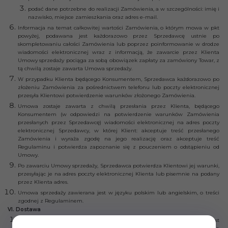
podać dane potrzebne do realizacji Zamówienia, a w szczególności: imię i
nazwisko, miejsce zamieszkania oraz adres e-mail.
Informacja na temat całkowitej wartości Zamówienia, o którym mowa w pkt
powyżej, podawana jest każdorazowo przez Sprzedawcę ustnie po
skompletowaniu całości Zamówienia lub poprzez poinformowanie w drodze
wiadomości elektronicznej wraz z informacją, że zawarcie przez Klienta
Umowy sprzedaży pociąga za sobą obowiązek zapłaty za zamówiony Towar, z
tą chwilą zostaje zawarta Umowa sprzedaży.
W przypadku Klienta będącego Konsumentem, Sprzedawca każdorazowo po
złożeniu Zamówienia za pośrednictwem telefonu lub poczty elektronicznej
przesyła Klientowi potwierdzenie warunków złożonego Zamówienia.
Umowa zostaje zawarta z chwilą przesłania przez Klienta, będącego
Konsumentem (w odpowiedzi na potwierdzenie warunków Zamówienia
przesłanych przez Sprzedawcę) wiadomości elektronicznej na adres poczty
elektronicznej Sprzedawcy, w której Klient: akceptuje treść przesłanego
Zamówienia i wyraża zgodę na jego realizację oraz akceptuje treść
Regulaminu i potwierdza zapoznanie się z pouczeniem o odstąpieniu od
Umowy.
Po zawarciu Umowy sprzedaży, Sprzedawca potwierdza Klientowi jej warunki,
przesyłając je na adres poczty elektronicznej Klienta lub pisemnie na podany
przez Klienta adres.
Umowa sprzedaży zawierana jest w języku polskim lub angielskim, o treści
zgodnej z Regulaminem.
VI. Dostawa
Dostawa Towarów jest ograniczona do terytorium Unii Europejskiej oraz jest