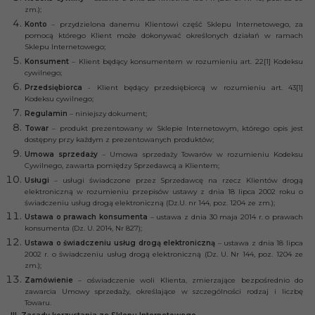
zm.);
Konto
– przydzielona danemu Klientowi część Sklepu Internetowego, za
pomocą którego Klient może dokonywać określonych działań w ramach
Sklepu Internetowego;
Konsument
– Klient będący konsumentem w rozumieniu art. 22[1] Kodeksu
cywilnego;
Przedsiębiorca
- Klient będący przedsiębiorcą w rozumieniu art. 43[1]
Kodeksu cywilnego;
Regulamin
– niniejszy dokument;
Towar
– produkt prezentowany w Sklepie Internetowym, którego opis jest
dostępny przy każdym z prezentowanych produktów;
Umowa sprzedaży
– Umowa sprzedaży Towarów w rozumieniu Kodeksu
Cywilnego, zawarta pomiędzy Sprzedawcą a Klientem;
Usługi
– usługi świadczone przez Sprzedawcę na rzecz Klientów drogą
elektroniczną w rozumieniu przepisów ustawy z dnia 18 lipca 2002 roku o
świadczeniu usług drogą elektroniczną (Dz.U. nr 144, poz. 1204 ze zm.);
Ustawa o prawach konsumenta
– ustawa z dnia 30 maja 2014 r. o prawach
konsumenta (Dz. U. 2014, Nr 827);
Ustawa o świadczeniu usług drogą elektroniczną
– ustawa z dnia 18 lipca
2002 r. o świadczeniu usług drogą elektroniczną (Dz. U. Nr 144, poz. 1204 ze
zm.);
Zamówienie
– oświadczenie woli Klienta, zmierzające bezpośrednio do
zawarcia Umowy sprzedaży, określające w szczególności rodzaj i liczbę
Towaru.