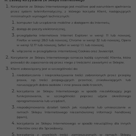
III. Zasady korzystania ze Sklepu Internetowego
Korzystanie ze Sklepu Internetowego jest możliwe pod warunkiem spełnienia
przez system teleinformatyczny, z którego korzysta Klient, następujących
minimalnych wymagań technicznych:
komputer lub urządzenie mobilne z dostępem do Internetu,
dostęp do poczty elektronicznej,
przeglądarka internetowa Internet Explorer w wersji 11 lub nowszej,
Firefox w wersji 28.0 lub nowszej, Chrome w wersji 32 lub nowszej, Opera
w wersji 12.17 lub nowszej, Safari w wersji 1.1. lub nowszej,
włączenie w przeglądarce internetowej Cookies oraz Javascript.
Korzystanie ze Sklepu Internetowego oznacza każdą czynność Klienta, która
prowadzi do zapoznania się przez niego z treściami zawartymi w Sklepie.
Klient zobowiązany jest w szczególności do:
niedostarczania i nieprzekazywania treści zabronionych przez przepisy
prawa, np. treści propagujących przemoc, zniesławiających lub
naruszających dobra osobiste i inne prawa osób trzecich,
korzystania ze Sklepu Internetowego w sposób niezakłócający jego
funkcjonowania, w szczególności poprzez użycie określonego
oprogramowania lub urządzeń,
niepodejmowania działań takich jak: rozsyłanie lub umieszczanie w
ramach Sklepu Internetowego niezamówionej informacji handlowej
(spam),
korzystania ze Sklepu Internetowego w sposób nieuciążliwy dla innych
Klientów oraz dla Sprzedawcy,
korzystania z wszelkich treści zamieszczonych w ramach Sklepu