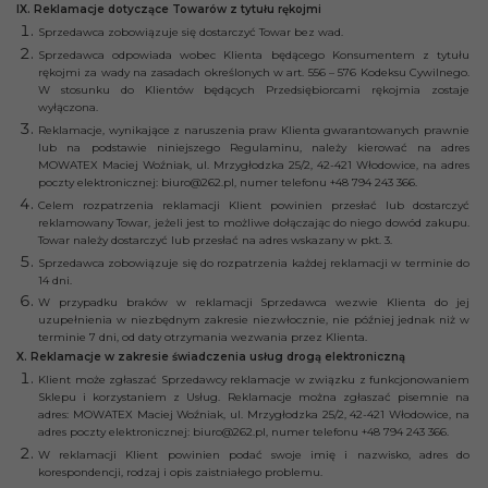
IX. Reklamacje dotyczące Towarów z tytułu rękojmi
Sprzedawca zobowiązuje się dostarczyć Towar bez wad.
Sprzedawca odpowiada wobec Klienta będącego Konsumentem z tytułu
rękojmi za wady na zasadach określonych w art. 556 – 576 Kodeksu Cywilnego.
W stosunku do Klientów będących Przedsiębiorcami rękojmia zostaje
wyłączona.
Reklamacje, wynikające z naruszenia praw Klienta gwarantowanych prawnie
lub na podstawie niniejszego Regulaminu, należy kierować na adres
MOWATEX Maciej Woźniak, ul. Mrzygłodzka 25/2, 42-421 Włodowice, na adres
poczty elektronicznej: biuro@262.pl, numer telefonu +48 794 243 366.
Celem rozpatrzenia reklamacji Klient powinien przesłać lub dostarczyć
reklamowany Towar, jeżeli jest to możliwe dołączając do niego dowód zakupu.
Towar należy dostarczyć lub przesłać na adres wskazany w pkt. 3.
Sprzedawca zobowiązuje się do rozpatrzenia każdej reklamacji w terminie do
14 dni.
W przypadku braków w reklamacji Sprzedawca wezwie Klienta do jej
uzupełnienia w niezbędnym zakresie niezwłocznie, nie później jednak niż w
terminie 7 dni, od daty otrzymania wezwania przez Klienta.
X. Reklamacje w zakresie świadczenia usług drogą elektroniczną
Klient może zgłaszać Sprzedawcy reklamacje w związku z funkcjonowaniem
Sklepu i korzystaniem z Usług. Reklamacje można zgłaszać pisemnie na
adres: MOWATEX Maciej Woźniak, ul. Mrzygłodzka 25/2, 42-421 Włodowice, na
adres poczty elektronicznej: biuro@262.pl, numer telefonu +48 794 243 366.
W reklamacji Klient powinien podać swoje imię i nazwisko, adres do
korespondencji, rodzaj i opis zaistniałego problemu.