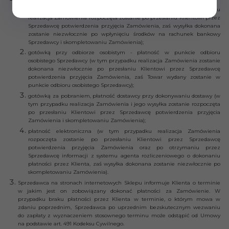
przelew bankowy na rachunek bankowy Sprzedawcy (w tym przypadku
realizacja Zamówienia rozpoczęta zostanie po przesłaniu Klientowi przez
Sprzedawcę potwierdzenia przyjęcia Zamówienia, zaś wysyłka dokonana
zostanie niezwłocznie po wpłynięciu środków na rachunek bankowy
Sprzedawcy i skompletowaniu Zamówienia);
gotówką przy odbiorze osobistym - płatność w punkcie odbioru
osobistego Sprzedawcy (w tym przypadku realizacja Zamówienia zostanie
dokonana niezwłocznie po przesłaniu Klientowi przez Sprzedawcę
potwierdzenia przyjęcia Zamówienia, zaś Towar wydany zostanie w
punkcie odbioru osobistego Sprzedawcy);
gotówką za pobraniem, płatność dostawcy przy dokonywaniu dostawy (w
tym przypadku realizacja Zamówienia i jego wysyłka zostanie rozpoczęta
po przesłaniu Klientowi przez Sprzedawcę potwierdzenia przyjęcia
Zamówienia i skompletowaniu Zamówienia);
płatność elektroniczna (w tym przypadku realizacja Zamówienia
rozpoczęta zostanie po przesłaniu Klientowi przez Sprzedawcę
potwierdzenia przyjęcia Zamówienia oraz po otrzymaniu przez
Sprzedawcę informacji z systemu agenta rozliczeniowego o dokonaniu
płatności przez Klienta, zaś wysyłka dokonana zostanie niezwłocznie po
skompletowaniu Zamówienia).
Sprzedawca na stronach internetowych Sklepu informuje Klienta o terminie
w jakim jest on zobowiązany dokonać płatności za Zamówienie. W
przypadku braku płatności przez Klienta w terminie, o którym mowa w
zdaniu poprzednim, Sprzedawca po uprzednim bezskutecznym wezwaniu
do zapłaty z wyznaczeniem stosownego terminu może odstąpić od Umowy
na podstawie art. 491 Kodeksu Cywilnego.