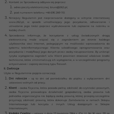
Kontakt ze Sprzedawcą odbywa się poprzez:
adres poczty elektronicznej: biuro@262.pl;
pod numerem telefonu: +48 695 289 110.
Niniejszy Regulamin jest nieprzerwanie dostępny w witrynie internetowej
www.262.pl, w sposób umożliwiający jego pozyskanie, odtwarzanie i
utrwalanie jego treści poprzez wydrukowanie lub zapisanie na nośniku w
każdej chwili.
Sprzedawca informuje, że korzystanie z usług świadczonych drogą
elektroniczną może wiązać się z zagrożeniem po stronie każdego
użytkownika sieci Internet, polegającym na możliwości wprowadzenia do
systemu teleinformatycznego Klienta szkodliwego oprogramowania oraz
pozyskania i modyfikacji jego danych przez osoby nieuprawnione. By uniknąć
ryzyka wystąpienia zagrożeń w/w Klient powinien stosować właściwe środki
techniczne, które zminimalizują ich wystąpienie, a w szczególności programy
antywirusowe i zaporę sieciową typu firewall.
II. Definicje
Użyte w Regulaminie pojęcia oznaczają:
Dni robocze
– są to dni od poniedziałku do piątku z wyłączeniem dni
ustawowo wolnych od pracy;
Klient
– osoba fizyczna, która posiada pełną zdolność do czynności prawnych,
osoba fizyczna prowadząca działalność gospodarczą, osoba prawna lub
jednostka organizacyjna nie będącą osobą prawną, której przepisy szczególne
przyznają zdolność prawną, która dokonuje Zamówienia w ramach Sklepu
Internetowego lub korzysta z innych Usług dostępnych w Sklepie
Internetowym;
Kodeks Cywilny
– ustawa z dnia 23 kwietnia 1964 r. (Dz. U. Nr 16, poz. 93 ze