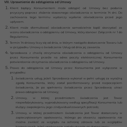
VIII. Uprawnienie do odstąpienia od Umowy
Klient będący Konsumentem może odstąpić od Umowy bez podania
przyczyny poprzez złożenie stosownego oświadczenia w terminie 14 dni. Do
zachowania tego terminu wystarczy wysłanie oświadczenia przed jego
upływem.
Klient może sformułować oświadczenie samodzielnie bądź skorzystać ze
wzoru oświadczenia o odstąpieniu od Umowy, który stanowi Załącznik nr 1 do
Regulaminu.
Termin 14-dniowy liczy się od dnia, w którym nastąpiło dostarczenie Towaru lub
w przypadku Umowy o świadczenie Usług od dnia jej zawarcia.
Sprzedawca z chwilą otrzymania oświadczenia o odstąpieniu od Umowy
przez Konsumenta prześle na adres poczty elektronicznej Konsumenta
potwierdzenie otrzymania oświadczenia o odstąpieniu od Umowy.
Prawo do odstąpienia od Umowy przez Konsumenta jest wyłączone w
przypadku:
świadczenia usług, jeżeli Sprzedawca wykonał w pełni usługę za wyraźną
zgodą Konsumenta, który został poinformowany przed rozpoczęciem
świadczenia, że po spełnieniu świadczenia przez Sprzedawcę utraci
prawo odstąpienia od Umowy;
Umowy, w której przedmiotem świadczenia jest Towar
nieprefabrykowany, wyprodukowany według specyfikacji Konsumenta lub
służący zaspokojeniu jego zindywidualizowanych potrzeb;
Umowy, w której przedmiotem świadczenia jest Towar dostarczany w
zapieczętowanym opakowaniu, którego po otwarciu opakowania nie
można zwrócić ze względu na ochronę zdrowia lub ze względów
higienicznych, jeżeli opakowanie zostało otwarte po dostarczeniu;