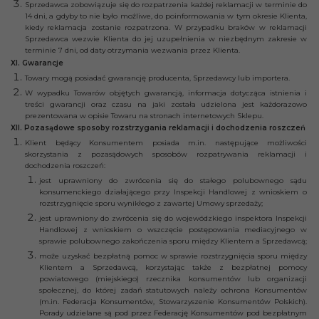
Sprzedawca zobowiązuje się do rozpatrzenia każdej reklamacji w terminie do
14 dni, a gdyby to nie było możliwe, do poinformowania w tym okresie Klienta,
kiedy reklamacja zostanie rozpatrzona. W przypadku braków w reklamacji
Sprzedawca wezwie Klienta do jej uzupełnienia w niezbędnym zakresie w
terminie 7 dni, od daty otrzymania wezwania przez Klienta.
XI. Gwarancje
Towary mogą posiadać gwarancję producenta, Sprzedawcy lub importera.
W wypadku Towarów objętych gwarancją, informacja dotycząca istnienia i
treści gwarancji oraz czasu na jaki została udzielona jest każdorazowo
prezentowana w opisie Towaru na stronach internetowych Sklepu.
XII. Pozasądowe sposoby rozstrzygania reklamacji i dochodzenia roszczeń
Klient będący Konsumentem posiada m.in. następujące możliwości
skorzystania z pozasądowych sposobów rozpatrywania reklamacji i
dochodzenia roszczeń:
jest uprawniony do zwrócenia się do stałego polubownego sądu
konsumenckiego działającego przy Inspekcji Handlowej z wnioskiem o
rozstrzygnięcie sporu wynikłego z zawartej Umowy sprzedaży;
jest uprawniony do zwrócenia się do wojewódzkiego inspektora Inspekcji
Handlowej z wnioskiem o wszczęcie postępowania mediacyjnego w
sprawie polubownego zakończenia sporu między Klientem a Sprzedawcą;
może uzyskać bezpłatną pomoc w sprawie rozstrzygnięcia sporu między
Klientem a Sprzedawcą, korzystając także z bezpłatnej pomocy
powiatowego (miejskiego) rzecznika konsumentów lub organizacji
społecznej, do której zadań statutowych należy ochrona Konsumentów
(m.in. Federacja Konsumentów, Stowarzyszenie Konsumentów Polskich).
Porady udzielane są pod przez Federację Konsumentów pod bezpłatnym