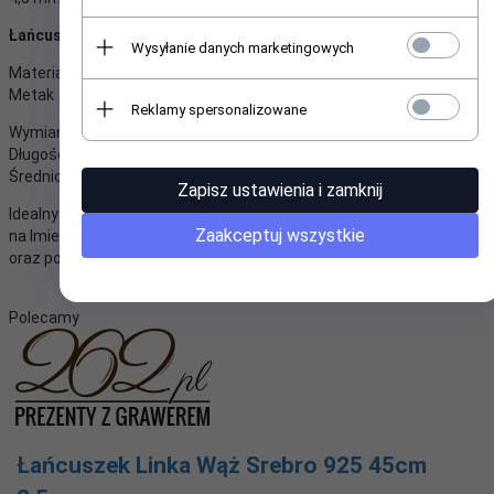
Łańcuszek:
Wysyłanie danych marketingowych
Materiał:
Metak
Reklamy spersonalizowane
Wymiary całkowite:
Długość 50 cm
Średnica ok.2mm
Zapisz ustawienia i zamknij
Idealny i modny prezent dla kobiety i mężczyzny. Wspaniały prezent
Zaakceptuj wszystkie
na Imieniny, Urodziny, Rocznicę, Walnetynki, Dzień Kobiet, Mikołaja,
oraz pod choinkę na Gwiazdkę Świąt Bożego Narodzenia.
Polecamy
Łańcuszek Linka Wąż Srebro 925 45cm