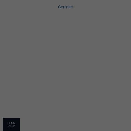
German
Spanish
French
Portuguese
Japanese
Italian
Russian