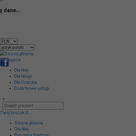
 dane...
currency_h
Kategorie
Dla Niej
Dla Niego
Dla Dziecka
Dodatkowe usługi
×
Twój koszyk:
0
Strona główna
Dla Niej
Biżuteria Srebrna