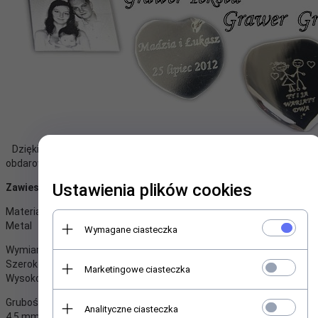
Dzięki indywidualnemu grawerowi produkt nabiera dla osoby
obdarowanej wartości sentymentalnej.
Ustawienia plików cookies
Zawieszka:
Materiał:
Metal
Wymagane ciasteczka
Wymiary całkowite zawieszki:
Szerokość 50mm
Marketingowe ciasteczka
Wysokość 75 mm
Grubość zawieszki:
Analityczne ciasteczka
4,5 mm