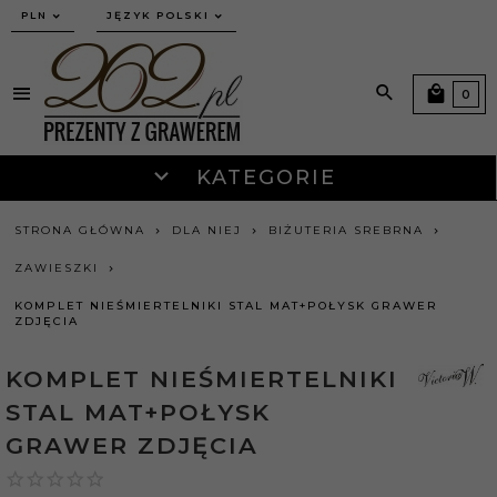
currency_h
PLN
JĘZYK POLSKI
0
KATEGORIE
STRONA GŁÓWNA
DLA NIEJ
BIŻUTERIA SREBRNA
ZAWIESZKI
KOMPLET NIEŚMIERTELNIKI STAL MAT+POŁYSK GRAWER
ZDJĘCIA
KOMPLET NIEŚMIERTELNIKI
STAL MAT+POŁYSK
GRAWER ZDJĘCIA