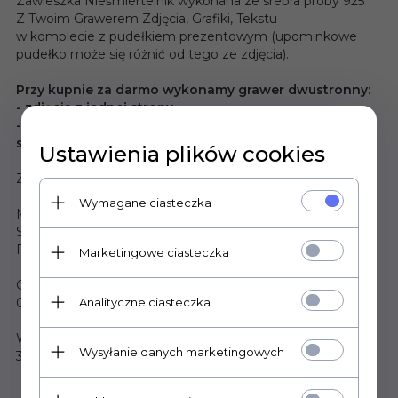
Zawieszka Nieśmiertelnik wykonana ze srebra próby 925
Z Twoim Grawerem Zdjęcia, Grafiki, Tekstu
w komplecie z pudełkiem prezentowym (upominkowe
pudełko może się różnić od tego ze zdjęcia).
Przy kupnie za darmo wykonamy grawer dwustronny:
- zdjęcia z jednej strony,
- tekstu do 50 znaków lub prostej grafiki z drugiej
strony.
Ustawienia plików cookies
Zawieszka wykonana jest ze srebra.
Wymagane ciasteczka
Materiał:
Srebro próby 0,925
Polska produkcja, wysoka jakość.
Marketingowe ciasteczka
Grubość zawieszki:
Analityczne ciasteczka
0,5 mm, waga ok. 2,6g
Wymiary:
Wysyłanie danych marketingowych
37 na 17 mm