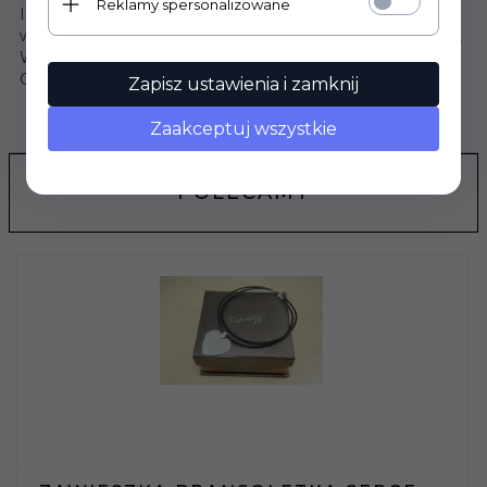
Reklamy spersonalizowane
Idealny i modny prezent dla każdej kobiety niezależnie od
wieku. Wspaniały prezent na Imieniny, Urodziny, Rocznicę,
Walnetynki, Dzień Kobiet, Mikołaja, oraz pod choinkę na
Gwiazdkę Świąt Bożego Narodzenia.
Zapisz ustawienia i zamknij
Zaakceptuj wszystkie
OPINIE KLIENTÓW
POLECAMY