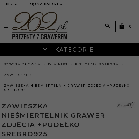
currency_h
PLN
JĘZYK POLSKI
0
KATEGORIE
STRONA GŁÓWNA
DLA NIEJ
BIŻUTERIA SREBRNA
ZAWIESZKI
ZAWIESZKA NIEŚMIERTELNIK GRAWER ZDJĘCIA +PUDEŁKO
SREBRO925
ZAWIESZKA
NIEŚMIERTELNIK GRAWER
ZDJĘCIA +PUDEŁKO
SREBRO925