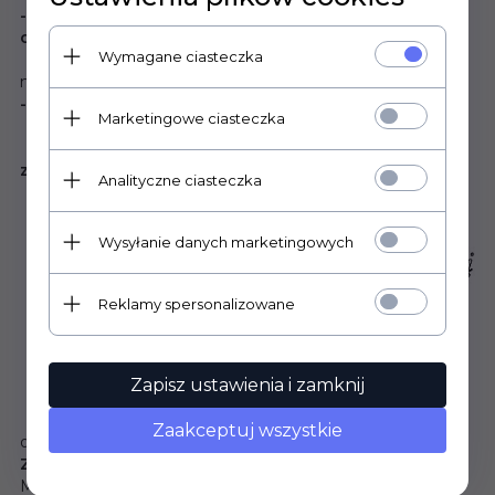
- Łańcuszek kulkowy o długości 50cm i średnicy
ok.2mm
Wymagane ciasteczka
Łańcuszek wykonany jest z metalu kolor złoty. Łatwo
można skrócić, do pożądanej długości.
- Pudełko upominkowe
Marketingowe ciasteczka
Przy kupnie za darmo wykonamy grawer:
- z jednej strony grawer mechaniczny Twojego
zdjęcia i?lub grafiki i?lub tekstu,
Analityczne ciasteczka
Wysyłanie danych marketingowych
Reklamy spersonalizowane
Zapisz ustawienia i zamknij
Dzięki indywidualnemu grawerowi produkt nabiera dla
Zaakceptuj wszystkie
osoby obdarowanej wartości sentymentalnej.
Zawieszka:
Materiał: