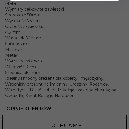
Metal
Wymiary całkowite zawieszki:
Szerokość 50mm
Wysokość 75 mm
Grubość zawieszki:
4,5 mm
Waga- ok.60gram
Łańcuszek:
Materiał:
Metak
Wymiary całkowite:
Długość 50 cm
Średnica ok.2mm
Idealny i modny prezent dla kobiety i mężczyzny.
Wspaniały prezent na Imieniny, Urodziny, Rocznicę,
Walnetynki, Dzień Kobiet, Mikołaja, oraz pod choinkę na
Gwiazdkę Świąt Bożego Narodzenia.
OPINIE KLIENTÓW
POLECAMY