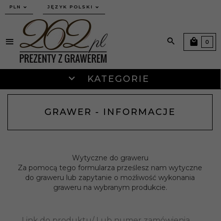
currency_h
PLN
JĘZYK POLSKI
0
KATEGORIE
GRAWER - INFORMACJE
Wytyczne do graweru
Za pomocą tego formularza prześlesz nam wytyczne
do graweru lub zapytanie o możliwość wykonania
graweru na wybranym produkcie.
Link do produktu/ Lub numer zamówienia