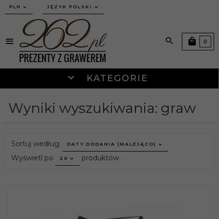
currency_h
PLN
JĘZYK POLSKI
0
KATEGORIE
Wyniki wyszukiwania: graw
sort
Sortuj według:
DATY DODANIA (MALEJĄCO)
pop
Wyświetl po
produktów
20