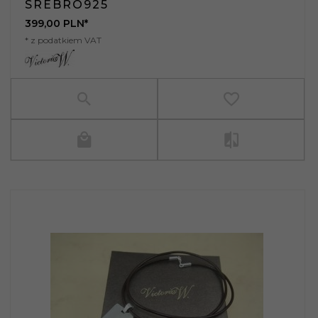
SREBRO925
399,
00
PLN*
* z podatkiem VAT