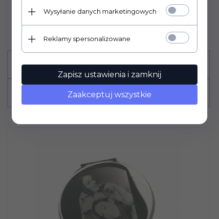
Wysyłanie danych marketingowych
84,
00
PLN*
* z podatkiem VAT
Reklamy spersonalizowane
Zapisz ustawienia i zamknij
Zaakceptuj wszystkie