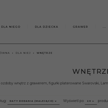
DLA NIEGO
DLA DZIECKA
GRAWER
...
ŁÓWNA
DLA NIEJ
WNĘTRZE
WNĘTRZ
i ozdoby wnętrz z grawerem, figurki platerowane Swarovski, La
sort
pop
dług:
Wyświetl po
produ
DATY DODANIA (MALEJĄCO)
20