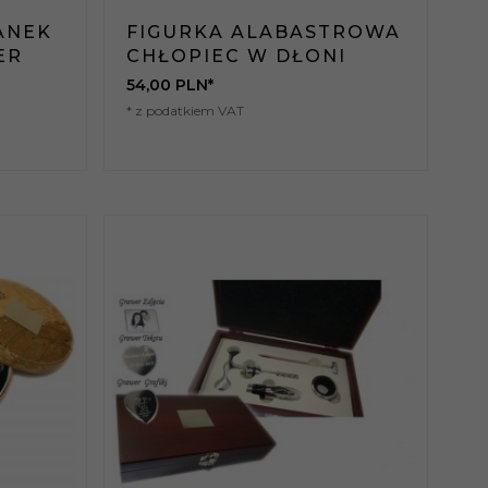
ANEK
FIGURKA ALABASTROWA
ER
CHŁOPIEC W DŁONI
54,
00
PLN*
* z podatkiem VAT