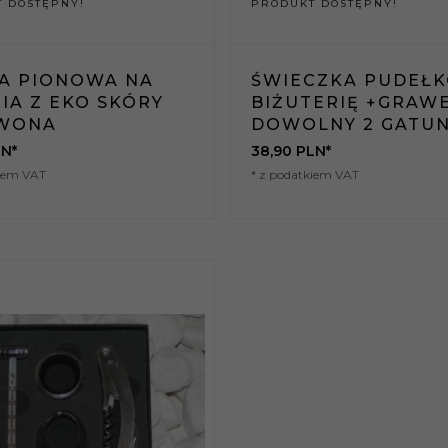
 DOSTĘPNY!
PRODUKT DOSTĘPNY!
A PIONOWA NA
ŚWIECZKA PUDEŁK
IA Z EKO SKÓRY
BIŻUTERIĘ +GRAW
WONA
DOWOLNY 2 GATU
N*
38,
90
PLN*
kiem VAT
* z podatkiem VAT