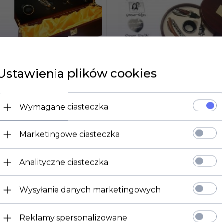
Ustawienia plików cookies
Wymagane ciasteczka
Marketingowe ciasteczka
 DOSTĘPNY!
PRODUKT DOSTĘPNY!
Analityczne ciasteczka
ZESTAW DO WINA 
YNKA DREWNIANA
DREWNIANYM
AW AKCESORIA DO
Wysyłanie danych marketingowych
OKRĄGŁYM PUDEŁ
 +GRAWER
+GRAWER
LN*
Reklamy spersonalizowane
88,
00
PLN*