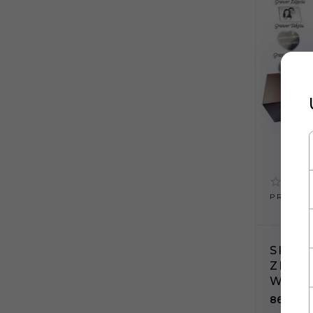
PRODUKT
SKRZ
ZEST
WINA
86,
90
P