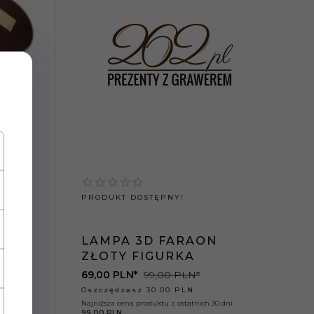
PRODUKT DOSTĘPNY!
LAMPA 3D FARAON
W
ZŁOTY FIGURKA
KU
69,
00
PLN*
99,00 PLN*
Oszczędzasz
30.00
PLN
Najniższa cena produktu z ostatnich 30 dni:
99.00 PLN