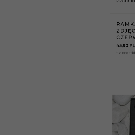
PRODUKT
RAMK
ZDJĘC
CZER
45,
90
PL
* z podat