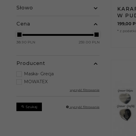
Słowo
KARAF
W PU
199,
00
P
Cena
* z podat
38.90 PLN
259.00 PLN
Producent
Maska- Grecja
MOWATEX
wyczyść filtrowanie
Szukaj
wyczyść filtrowanie