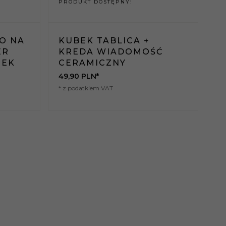
PRODUKT DOSTĘPNY!
O NA
KUBEK TABLICA +
ER
KREDA WIADOMOŚĆ
NEK
CERAMICZNY
49,
90
PLN*
* z podatkiem VAT