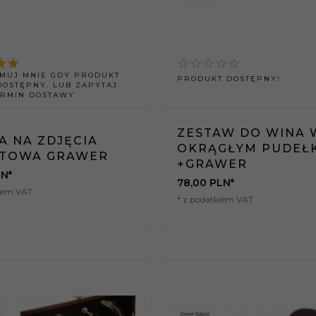
MUJ MNIE GDY PRODUKT
PRODUKT DOSTĘPNY!
DOSTĘPNY. LUB ZAPYTAJ
ERMIN DOSTAWY.
ZESTAW DO WINA 
A NA ZDJĘCIA
OKRĄGŁYM PUDEŁ
TOWA GRAWER
+GRAWER
N*
78,
00
PLN*
kiem VAT
* z podatkiem VAT