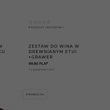
PRODUKT DOSTĘPNY!
W
ZESTAW DO WINA W
KU
DREWNIANYM ETUI
+GRAWER
99,
90
PLN*
* z podatkiem VAT
PROMOCJA