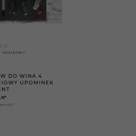
 DOSTĘPNY!
AW DO WINA 4
CIOWY UPOMINEK
ENT
LN*
kiem VAT