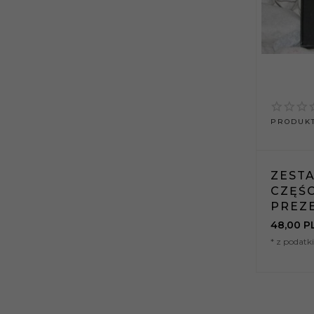
PRODUKT
ZEST
CZĘŚ
PREZ
48,
00
P
* z podat