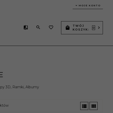
MOJE KONTO
TWÓJ
0
KOSZYK:
E
mpy 3D, Ramki, Albumy
któw