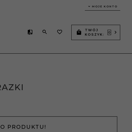
MOJE KONTO
TWÓJ
0
KOSZYK:
RAZKI
NO PRODUKTU!