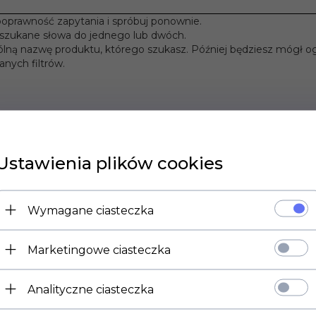
poprawność zapytania i spróbuj ponownie.
 szukane słowa do jednego lub dwóch.
ólną nazwę produktu, którego szukasz. Później będziesz mógł og
nych filtrów.
Ustawienia plików cookies
Wymagane ciasteczka
Marketingowe ciasteczka
Analityczne ciasteczka