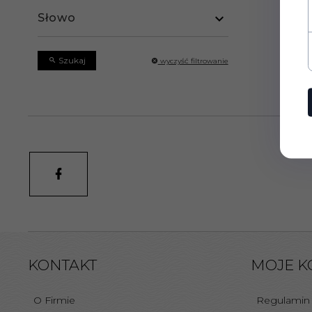
Słowo
Szukaj
wyczyść filtrowanie
KONTAKT
MOJE K
O Firmie
Regulamin