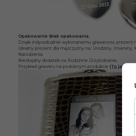
Opakowanie: Brak opakowania.
Dzięki indywidualnie wykonanemu grawerowi, prezent 
Idealny prezent dla mężczyzny na: Urodziny, Imieniny,
Narodzenia.
Niezbędny dodatek na Rodzinne Grzybobranie.
Przykład graweru na podobnym produkcie
(To jest ty