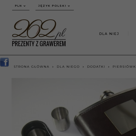
currency_h
PLN
JĘZYK POLSKI
DLA NIEJ
STRONA GŁÓWNA
DLA NIEGO
DODATKI
PIERSIÓWKI