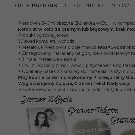
OPIS PRODUKTU
OPINIE KLIENTÓW
Piersiówka 540ml obszyta Eko-skórą w Etui i w kompleci
Komplet w kolorze czarnym lub brązowym, brak moż
Produkt wysokiej jakości.
W skład kompletu wchodzi:
+ Metalowa Piersiówka o pojemności
18oz= 540ml
obsz
+ Zintegrowany nakładany na górę piersiówki uchwyt na
+ 3 małe metalowe kieliszki
+ Etui z Ekoskóry z możliwością przyczepienia do Paska
+ Odpinany pasek z Ekoskóry do noszenia na szyi o dłu
Przy kupnie za darmo wykonamy Profesjonalny Graw
Wygrawerujemy Zdjęcie, Grafike i Tekst Dedykacji.
Blaszka wykonana jest z mosiądzu, kolor złoty lub sreb