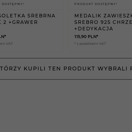
 DOSTĘPNY!
PRODUKT DOSTĘPNY!
SOLETKA SREBRNA
MEDALIK ZAWIESZ
K 2 +GRAWER
SREBRO 925 CHRZ
+DEDYKACJA
LN*
115,
90
PLN*
iem VAT
* z podatkiem VAT
KTÓRZY KUPILI TEN PRODUKT WYBRALI 