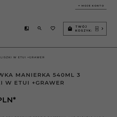
MOJE KONTO
TWÓJ
0
KOSZYK:
ELISZKI W ETUI +GRAWER
WKA MANIERKA 540ML 3
KI W ETUI +GRAWER
PLN*