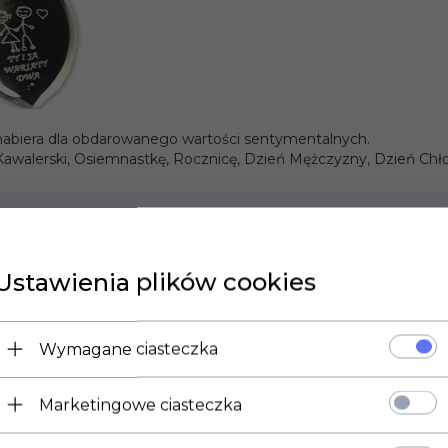
nabiera dla obdarowanego wartości sentymentalnych.
 Kawalerski, Osiemnastkę, Rocznicę, Dzień Mężczyzny, Dzień Ch
lko przykład graweru, produkt który Państwo kupują jest opi
Ustawienia plików cookies
Wymagane ciasteczka
Marketingowe ciasteczka