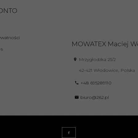
ONTO
ywatności
MOWATEX Maciej W
es
Mrzygłodzka 25/2
42-421
Włodowice
,
Polska
+48 695289110
biuro@262.pl