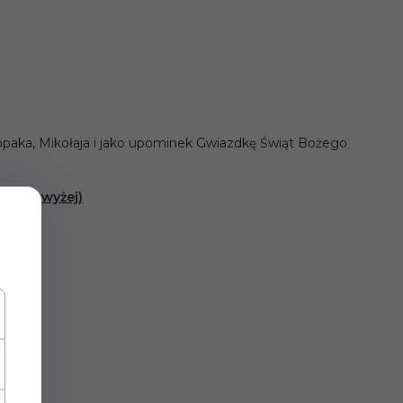
łopaka, Mikołaja i jako upominek Gwiazdkę Świąt Bożego
sany powyżej)