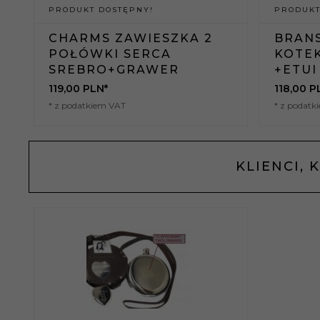
PRODUKT DOSTĘPNY!
PRODUKT
CHARMS ZAWIESZKA 2
BRAN
POŁÓWKI SERCA
KOTE
SREBRO+GRAWER
+ETUI
119,
00
PLN*
118,
00
P
* z podatkiem VAT
* z podatk
KLIENCI, 