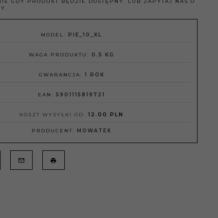
IE GDY PRODUKT BĘDZIE DOSTĘPNY. LUB ZAPYTAJ NAS O
Y.
MODEL:
PIE_10_XL
WAGA PRODUKTU:
0.5
KG
GWARANCJA:
1 ROK
EAN:
5901115819721
KOSZT WYSYŁKI OD:
12.00 PLN
PRODUCENT:
MOWATEX