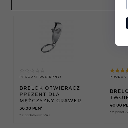
PRODUKT DOSTĘPNY!
PRODUKT
BRELOK OTWIERACZ
BRELO
PREZENT DLA
TWOI
MĘŻCZYZNY GRAWER
40,
00
P
36,
00
PLN*
* z podatk
* z podatkiem VAT