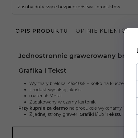
Zasoby dotyczące bezpieczeństwa i produktów
OPIS PRODUKTU
OPINIE KLIENTÓW
Jednostronnie grawerowany brelok
Grafika i Tekst
Wymiary breloka 45x40x5 + kółko na klucze 35 m
Produkt wysokiej jakości.
materiał: Metal.
Zapakowany w czarny kartonik.
Przy kupnie
za darmo
na produkcie wykonamy
Twój 
Z jednej strony grawer '
Grafiki
i/lub '
Tekstu
' ok 40