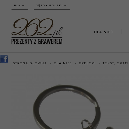
currency_h
PLN
JĘZYK POLSKI
DLA NIEJ
STRONA GŁÓWNA
DLA NIEJ
BRELOKI
TEKST, GRAF