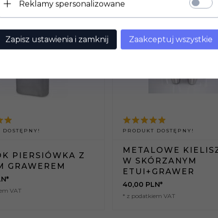
Reklamy spersonalizowane
Zapisz ustawienia i zamknij
Zaakceptuj wszystkie
 DOSTĘPNY!
PRODUKT DOSTĘPNY!
METALOWE KIELISZ
K PIERSIÓWKA Z
W SKÓRZANYM
M GRAWEREM
ETUI+GRAWER
LN*
40,
00
PLN*
iem VAT
* z podatkiem VAT