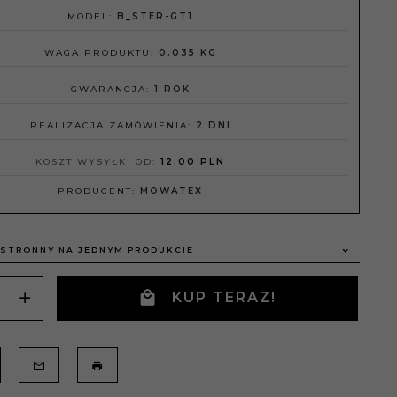
MODEL:
B_STER-GT1
WAGA PRODUKTU:
0.035
KG
GWARANCJA:
1 ROK
REALIZACJA ZAMÓWIENIA:
2 DNI
KOSZT WYSYŁKI OD:
12.00 PLN
PRODUCENT:
MOWATEX
STRONNY NA JEDNYM PRODUKCIE
KUP TERAZ!