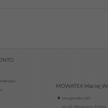
ONTO
ywatności
MOWATEX Maciej W
es
Mrzygłodzka 25/2
42-421
Włodowice
,
Polska