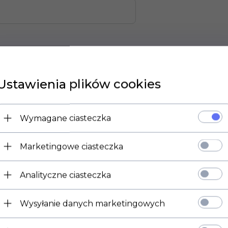
Ustawienia plików cookies
 w kształcie Steru statku Grawerem
Wymagane ciasteczka
m średnicy
Marketingowe ciasteczka
Analityczne ciasteczka
jednostronny Grawer
mechaniczny:
 znaków
Wysyłanie danych marketingowych
POLECAMY