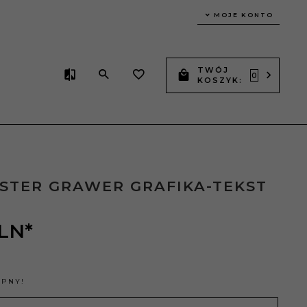
MOJE KONTO
TWÓJ
0
KOSZYK:
STER GRAWER GRAFIKA-TEKST
LN*
ĘPNY!