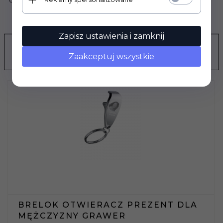
dla Mamy, dla Taty.
OPINIE KLIENTÓW
Zapisz ustawienia i zamknij
POLECAMY
Zaakceptuj wszystkie
BRELOK OTWIERACZ PREZENT DLA
MĘŻCZYZNY GRAWER