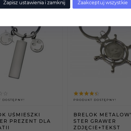
Zapisz ustawienia i zamknij
Zaakceptuj wszystkie
 DOSTĘPNY!
PRODUKT DOSTĘPNY!
OK UŚMIESZKI
BRELOK METALOW
ER PREZENT DLA
STER GRAWER
TII
ZDJĘCIE+TEKST