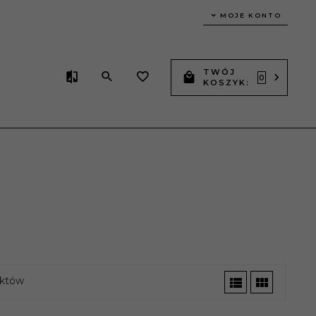
MOJE KONTO
TWÓJ
0
KOSZYK:
I
któw