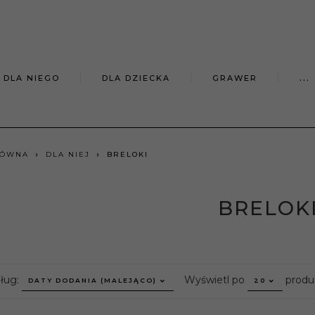
DLA NIEGO
DLA DZIECKA
GRAWER
...
ŁÓWNA
DLA NIEJ
BRELOKI
BRELOK
sort
pop
dług:
Wyświetl po
produ
DATY DODANIA (MALEJĄCO)
20