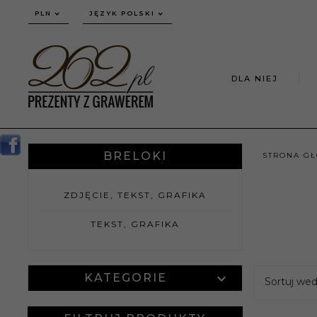
currency_h
PLN
JĘZYK POLSKI
DLA NIEJ
BRELOKI
STRONA G
ZDJĘCIE, TEKST, GRAFIKA
TEKST, GRAFIKA
KATEGORIE
Sortuj we