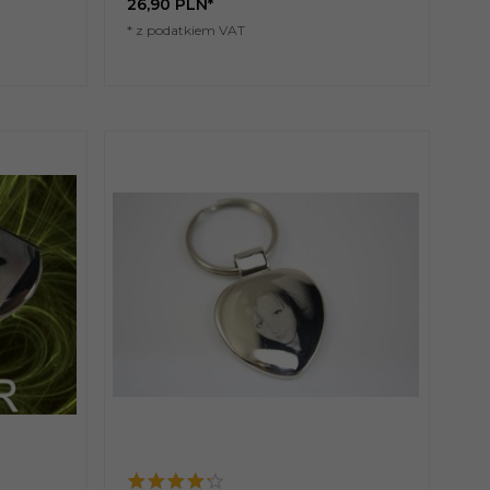
26,
90
PLN*
* z podatkiem VAT