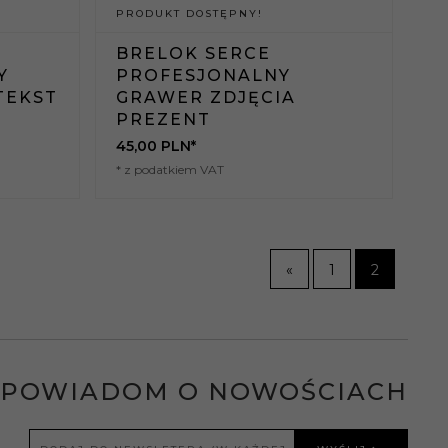
PRODUKT DOSTĘPNY!
BRELOK SERCE
Y
PROFESJONALNY
TEKST
GRAWER ZDJĘCIA
PREZENT
45,
00
PLN*
* z podatkiem VAT
«
1
2
POWIADOM O NOWOŚCIACH