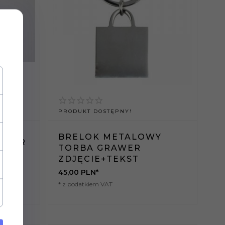
PRODUKT DOSTĘPNY!
BRELOK METALOWY
AWER
TORBA GRAWER
ZDJĘCIE+TEKST
45,
00
PLN*
* z podatkiem VAT