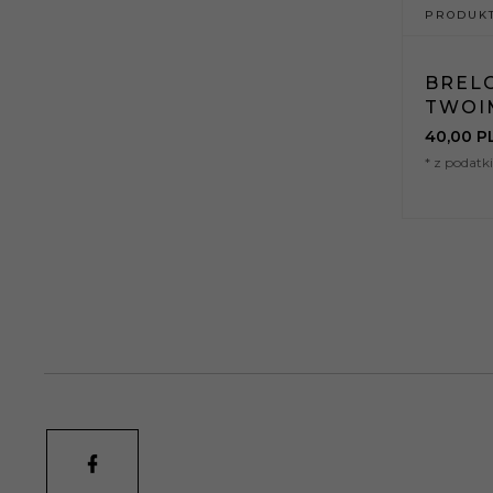
PRODUKT
BREL
TWOI
40,
00
P
* z podat