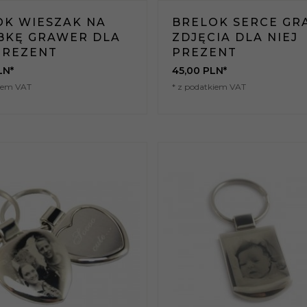
OK WIESZAK NA
BRELOK SERCE GR
BKĘ GRAWER DLA
ZDJĘCIA DLA NIEJ
PREZENT
PREZENT
LN*
45,
00
PLN*
kiem VAT
* z podatkiem VAT