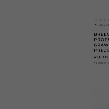
PRODUKT
BREL
PROF
GRAW
PREZ
45,
00
P
* z podat