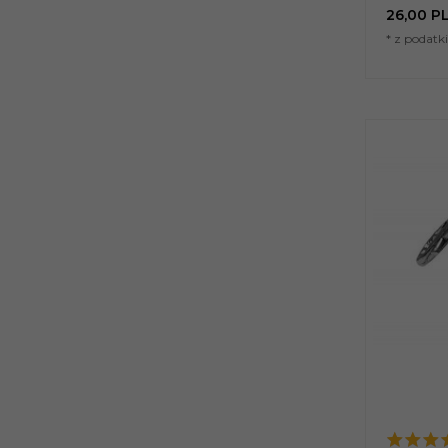
26,
00
P
* z podat