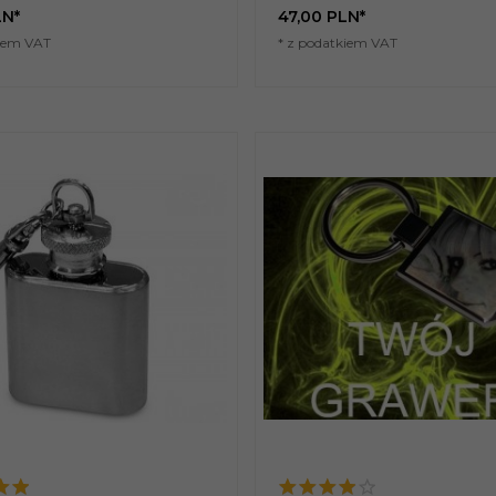
LN*
47,
00
PLN*
kiem VAT
* z podatkiem VAT