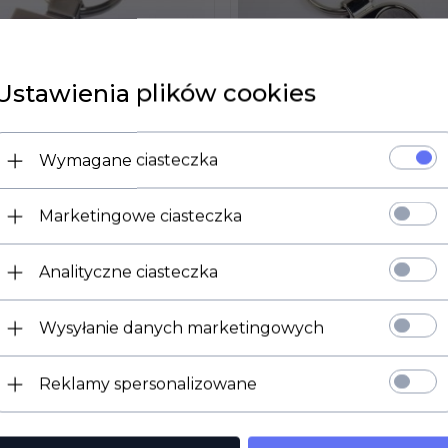
Ustawienia plików cookies
Wymagane ciasteczka
Marketingowe ciasteczka
 DOSTĘPNY!
PRODUKT DOSTĘPNY!
Analityczne ciasteczka
OK METALOWY
BRELOK SERCE GR
ER DEDYKACJI
TEKSTU
Wysyłanie danych marketingowych
LN*
30,
00
PLN*
kiem VAT
* z podatkiem VAT
Reklamy spersonalizowane