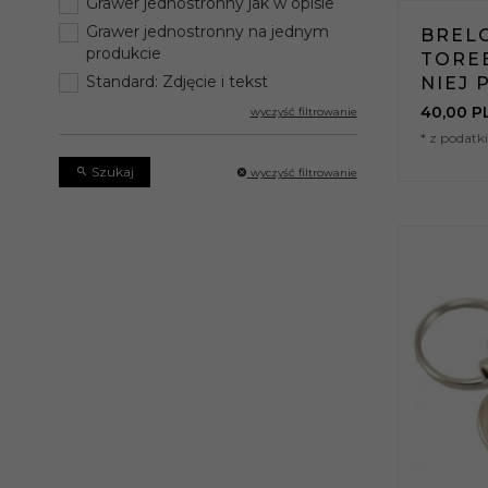
Grawer jednostronny jak w opisie
Grawer jednostronny na jednym
BREL
produkcie
TORE
Standard: Zdjęcie i tekst
NIEJ 
40,
00
P
wyczyść filtrowanie
* z podat
Szukaj
wyczyść filtrowanie