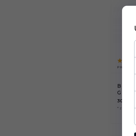
PRODUKT
BREL
GRAW
30,
00
P
* z podat