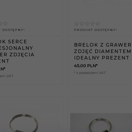
 DOSTĘPNY!
PRODUKT DOSTĘPNY!
OK SERCE
BRELOK Z GRAWE
ESJONALNY
ZDJĘĆ DIAMENTEM
ER ZDJĘCIA
IDEALNY PREZENT
ENT
45,
00
PLN*
LN*
* z podatkiem VAT
kiem VAT