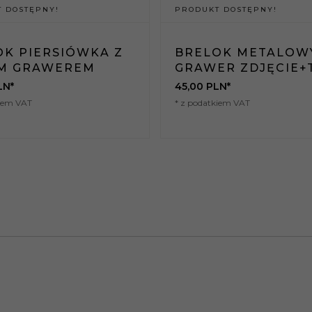
 DOSTĘPNY!
PRODUKT DOSTĘPNY!
OK PIERSIÓWKA Z
BRELOK METALOW
M GRAWEREM
GRAWER ZDJĘCIE+
LN*
45,
00
PLN*
kiem VAT
* z podatkiem VAT