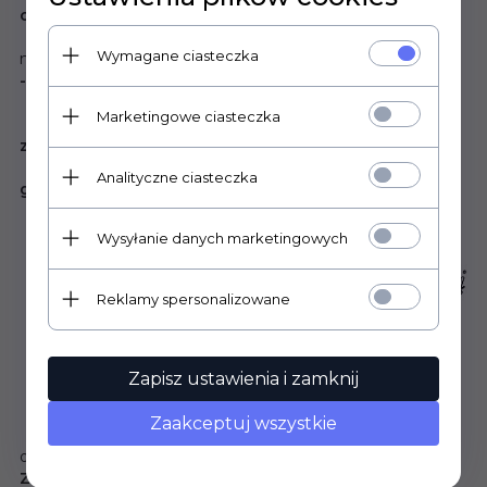
ok.2mm
Łańcuszek wykonany jest z metalu kolor złoty. Łatwo
Wymagane ciasteczka
można skrócić, do pożądanej długości.
- Pudełko upominkowe
Przy kupnie za darmo wykonamy grawer:
Marketingowe ciasteczka
- z jednej strony grawer mechaniczny Twojego
zdjęcia lub grafiki i tekstu,
- z drugiej strony grawer tekstu do 300 znaków i/lub
Analityczne ciasteczka
grafiki.
Wysyłanie danych marketingowych
Reklamy spersonalizowane
Zapisz ustawienia i zamknij
Zaakceptuj wszystkie
Dzięki indywidualnemu grawerowi produkt nabiera dla
osoby obdarowanej wartości sentymentalnej.
Zawieszka: