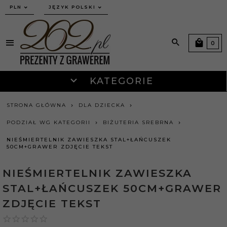
currency_h
PLN
JĘZYK POLSKI
0
KATEGORIE
STRONA GŁÓWNA
DLA DZIECKA
PODZIAŁ WG KATEGORII
BIŻUTERIA SREBRNA
NIEŚMIERTELNIK ZAWIESZKA STAL+ŁAŃCUSZEK
50CM+GRAWER ZDJĘCIE TEKST
NIEŚMIERTELNIK ZAWIESZKA
STAL+ŁAŃCUSZEK 50CM+GRAWER
ZDJĘCIE TEKST