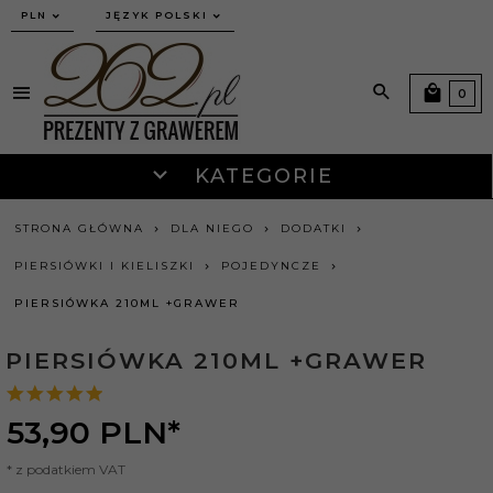
currency_h
PLN
JĘZYK POLSKI
0
KATEGORIE
STRONA GŁÓWNA
DLA NIEGO
DODATKI
PIERSIÓWKI I KIELISZKI
POJEDYNCZE
PIERSIÓWKA 210ML +GRAWER
PIERSIÓWKA 210ML +GRAWER
53,
90
PLN*
* z podatkiem VAT