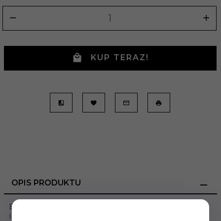
KUP TERAZ!
OPIS PRODUKTU
Elegancki wysokiej jakości metalowy brelok na klucze.
Idealny i praktyczny upominek na każdą okazję.