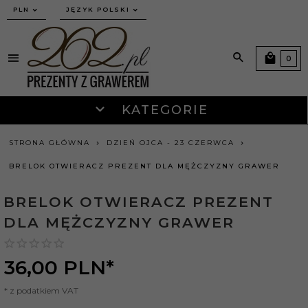
currency_h
PLN
JĘZYK POLSKI
0
KATEGORIE
STRONA GŁÓWNA
DZIEŃ OJCA - 23 CZERWCA
BRELOK OTWIERACZ PREZENT DLA MĘŻCZYZNY GRAWER
BRELOK OTWIERACZ PREZENT
DLA MĘŻCZYZNY GRAWER
36,
00
PLN*
* z podatkiem VAT