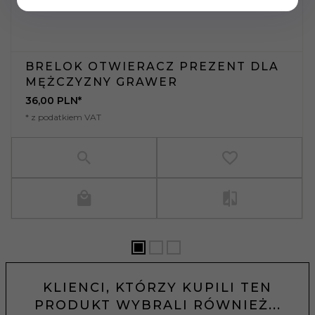
BRELOK OTWIERACZ PREZENT DLA
MĘŻCZYZNY GRAWER
36,
00
PLN*
* z podatkiem VAT
KLIENCI, KTÓRZY KUPILI TEN
PRODUKT WYBRALI RÓWNIEŻ...