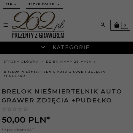
currency_h
PLN
JĘZYK POLSKI
0
KATEGORIE
STRONA GŁÓWNA
DZIEŃ MAMY 26 MAJA
BRELOK NIEŚMIERTELNIK AUTO GRAWER ZDJĘCIA
+PUDEŁKO
BRELOK NIEŚMIERTELNIK AUTO
GRAWER ZDJĘCIA +PUDEŁKO
50,
00
PLN*
* z podatkiem VAT