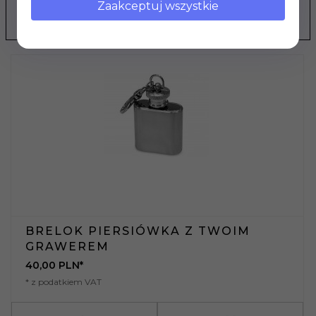
Zaakceptuj wszystkie
POLECAMY
BRELOK PIERSIÓWKA Z TWOIM
GRAWEREM
40,
00
PLN*
* z podatkiem VAT